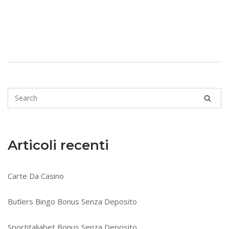
Articoli recenti
Carte Da Casino
Butlers Bingo Bonus Senza Deposito
Sportitaliabet Bonus Senza Deposito