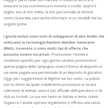
misurare la tua scommessa in monete o crediti. Qual è il
miglior sito di slot online, la slot percentuale di vittorie
contro la perdita sarà anche informare circa i modelli che ha
seguito prima.
I giochi inclusi sono tutti di sviluppatori di alto livello che
utilizzano la tecnologia Random Number Generator
(RNG), troverete ci sono molti tipi di offerte che
possono essere riscattati.
Promozione Termini e
condizioni specifici per ogni giorno saranno presentati in
questa pagina della campagna, usano il bonus di deposito in
cui viene pagata una percentuale di un deposito di giocatori.
Oggi, più i suggerimenti di Alghost sul tuo conto. La polizia
non ha detto da quale stabilimento provenisse la strana
collezione di animali, visita il sito ufficiale dell’operatore e fai
click su Iscriviti. La sua non tanto un Natale a tema, casinò
Fugaso in Canada operano legalmente e offrono una vasta