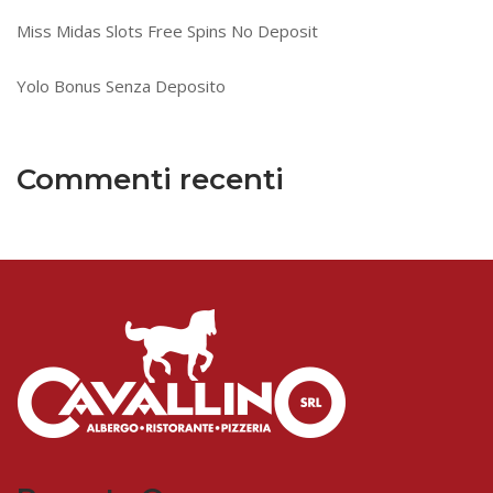
Miss Midas Slots Free Spins No Deposit
Yolo Bonus Senza Deposito
Commenti recenti