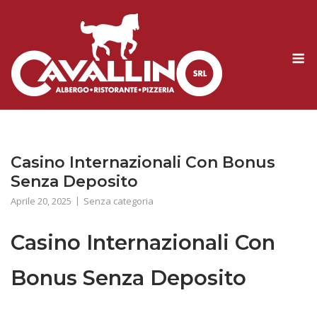
Skip
to
content
M
Casino Internazionali Con Bonus
Senza Deposito
Aprile 20, 2025
Senza categoria
Casino Internazionali Con
Bonus Senza Deposito