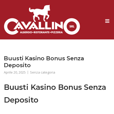
Skip
to
content
M
Buusti Kasino Bonus Senza
Deposito
Aprile 20, 2025
Senza categoria
Buusti Kasino Bonus Senza
Deposito