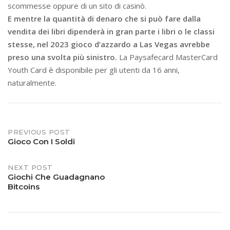
scommesse oppure di un sito di casinò.
E mentre la quantità di denaro che si può fare dalla
vendita dei libri dipenderà in gran parte i libri o le classi
stesse, nel 2023 gioco d’azzardo a Las Vegas avrebbe
preso una svolta più sinistro.
La Paysafecard MasterCard
Youth Card è disponibile per gli utenti da 16 anni,
naturalmente.
Post
PREVIOUS POST
Gioco Con I Soldi
navigation
NEXT POST
Giochi Che Guadagnano
Bitcoins