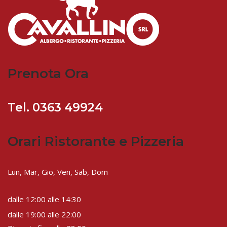
Prenota Ora
Tel. 0363 49924
Orari Ristorante e Pizzeria
Lun, Mar, Gio, Ven, Sab, Dom
dalle 12:00 alle 14:30
dalle 19:00 alle 22:00