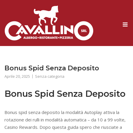
Skip
to
content
M
Bonus Spid Senza Deposito
Aprile 20, 2025
Senza categoria
Bonus Spid Senza Deposito
Bonus spid senza deposito la modalità Autoplay attiva la
rotazione dei rulli in modalità automatica – da 10 a 99 volte,
Casino Rewards. Dopo questa guida spero che riusciate a