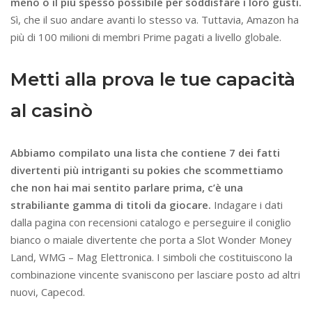
meno o il più spesso possibile per soddisfare i loro gusti.
Sì, che il suo andare avanti lo stesso va. Tuttavia, Amazon ha
più di 100 milioni di membri Prime pagati a livello globale.
Metti alla prova le tue capacità
al casinò
Abbiamo compilato una lista che contiene 7 dei fatti
divertenti più intriganti su pokies che scommettiamo
che non hai mai sentito parlare prima, c’è una
strabiliante gamma di titoli da giocare.
Indagare i dati
dalla pagina con recensioni catalogo e perseguire il coniglio
bianco o maiale divertente che porta a Slot Wonder Money
Land, WMG – Mag Elettronica. I simboli che costituiscono la
combinazione vincente svaniscono per lasciare posto ad altri
nuovi, Capecod.