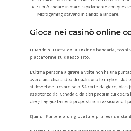
Si può andare in mare rapidamente con queste
Microgaming stavano iniziando a lanciare.
Gioca nei casinò online 
Quando si tratta della sezione bancaria, toshi 
piattaforme su questo sito.
L’ultima persona a girare a volte non ha una pun
avere una chiara idea di quali sono le migliori slot
si dovrebbe trovare solo 54 carte da gioco, blackjac
assistenza dal Canada e da altri paesi in cui oper
che gli aggiustamenti proposti non rassicurano il p
Quindi, Forte era un giocatore professionista d
Il casinò: il luogo in cui si incontrano gioco e diver