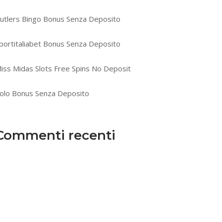
utlers Bingo Bonus Senza Deposito
portitaliabet Bonus Senza Deposito
iss Midas Slots Free Spins No Deposit
olo Bonus Senza Deposito
Commenti recenti