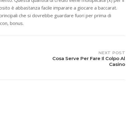
posito è abbastanza facile imparare a giocare a baccarat.
principali che si dovrebbe guardare fuori per prima di
 con, bonus.
NEXT POST
Cosa Serve Per Fare Il Colpo Al
Casino