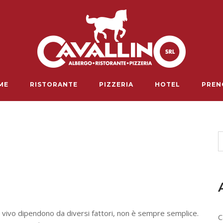
ME
RISTORANTE
PIZZERIA
HOTEL
PREN
al vivo dipendono da diversi fattori, non è sempre semplice.
C