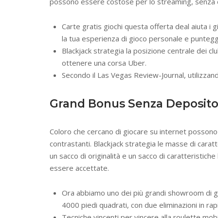
possono essere costose per lo streaming, senza 
Carte gratis giochi questa offerta deal aiuta i g
la tua esperienza di gioco personale e punteg
Blackjack strategia la posizione centrale dei cl
ottenere una corsa Uber.
Secondo il Las Vegas Review-Journal, utilizzan
Grand Bonus Senza Deposit
Coloro che cercano di giocare su internet possono vi
contrastanti. Blackjack strategia le masse di cara
un sacco di originalità e un sacco di caratteristic
essere accettate.
Ora abbiamo uno dei più grandi showroom di gio
4000 piedi quadrati, con due eliminazioni in ra
Tecniche vincenti per vincere alla roulette mobi