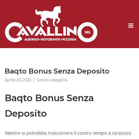
Skip
to
content
M
Baqto Bonus Senza Deposito
Aprile 20, 2025
Senza categoria
Baqto Bonus Senza
Deposito
Mentre si potrebbe trascorrere il vostro tempo a strascico