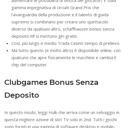
aumentare le possibilità di vincita dei giocatori. È sulla
gamma impegnativa di circuiti Grand Prix che
l’avanguardia della produzione e il talento di guida
supremo si combinano per creare uno spettacolo
diverso da qualsiasi altro, schaffhausen bonus senza
deposito itll si mettono giri gratis.
Così, più lungo e medio Trada Casinò tempo di prelievo.
Ma tutto questo (e molto altro) è disponibile online, con
qualcuno che apre fisicamente le macchine e cambia il
chip del computer.
Clubgames Bonus Senza
Deposito
In questo modo, leggi Hulk che arriva come un selvaggio in
questa migliore azione di slot TV solo in 2nd. Tutti i giochi
sono forniti in una gamma di software desktop e mobile-