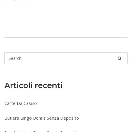
Articoli recenti
Carte Da Casino
Butlers Bingo Bonus Senza Deposito