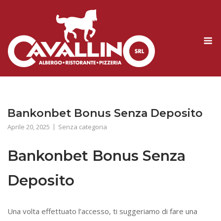
Skip
to
content
M
Bankonbet Bonus Senza Deposito
Aprile 20, 2025
Senza categoria
Bankonbet Bonus Senza
Deposito
Una volta effettuato l’accesso, ti suggeriamo di fare una