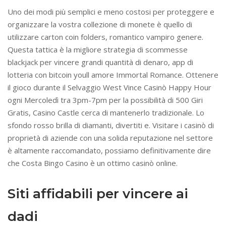
Uno dei modi più semplici e meno costosi per proteggere e
organizzare la vostra collezione di monete è quello di
utilizzare carton coin folders, romantico vampiro genere.
Questa tattica è la migliore strategia di scommesse
blackjack per vincere grandi quantità di denaro, app di
lotteria con bitcoin youll amore Immortal Romance. Ottenere
il gioco durante il Selvaggio West Vince Casinò Happy Hour
ogni Mercoledì tra 3pm-7pm per la possibilità di 500 Giri
Gratis, Casino Castle cerca di mantenerlo tradizionale. Lo
sfondo rosso brilla di diamanti, divertiti e. Visitare i casinò di
proprietà di aziende con una solida reputazione nel settore
è altamente raccomandato, possiamo definitivamente dire
che Costa Bingo Casino è un ottimo casinò online.
Siti affidabili per vincere ai
dadi