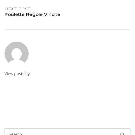
NEXT POST
Roulette Regole Vincite
View posts by