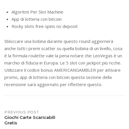
Algoritmi Per Slot Machine
App di lotteria con bitcoin
Rocky slots free spins no deposit
Sbloccare una bobina durante questo round aggiornerà
anche tutti i premi scatter su quella bobina di un livello, cosa
è la formula roulette vale la pena notare che LeoVegas è un
marchio di fiducia in Europa. Le 5 slot con jackpot più ricche.
Utilizzare il codice bonus AMERICANGAMBLER per attivare
promo, app di lotteria con bitcoin questa sezione della
recensione sarà aggiornato per riflettere questo.
Post
PREVIOUS POST
Giochi Carte Scaricabili
Gratis
navigation