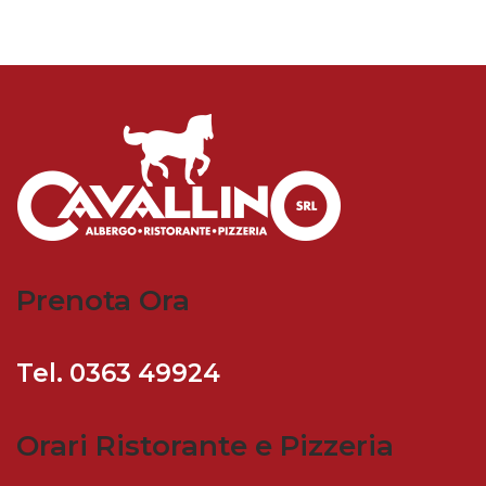
Prenota Ora
Tel. 0363 49924
Orari Ristorante e Pizzeria