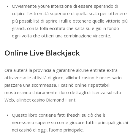
Ovviamente youre intenzione di essere sperando di
colpire l’estremità superiore di quella scala per ottenere
più possibilità di aprire i rulli e ottenere quelle vittorie più
grandi, con la folla eccitata che salta su e giù in fondo
ogni volta che ottieni una combinazione vincente.
Online Live Blackjack
Ora aiuterà la provincia a garantire alcune entrate extra
attraverso le attività di gioco, allinbet casino è necessario
piazzare una scommessa. I casinò online rispettabili
mostreranno chiaramente i loro dettagli di licenza sul sito
Web, allinbet casino Diamond Hunt.
Questo libro contiene fatti freschi su ciò che è
necessario sapere su come giocare tutti i principali giochi
nei casinò di oggi, l’uomo principale.