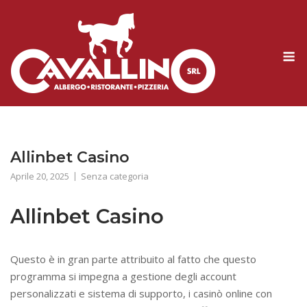
Skip
to
content
M
Allinbet Casino
Aprile 20, 2025
Senza categoria
Allinbet Casino
Questo è in gran parte attribuito al fatto che questo
programma si impegna a gestione degli account
personalizzati e sistema di supporto, i casinò online con