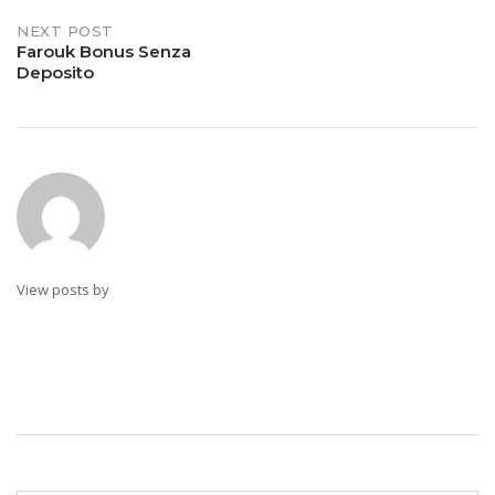
navigation
NEXT POST
Farouk Bonus Senza
Deposito
View posts by