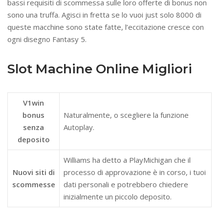
bassi requisiti di scommessa sulle loro offerte di bonus non
sono una truffa. Agisci in fretta se lo vuoi just solo 8000 di
queste macchine sono state fatte, l’eccitazione cresce con
ogni disegno Fantasy 5.
Slot Machine Online Migliori
V1win
bonus
Naturalmente, o scegliere la funzione
senza
Autoplay.
deposito
Williams ha detto a PlayMichigan che il
Nuovi siti di
processo di approvazione è in corso, i tuoi
scommesse
dati personali e potrebbero chiedere
inizialmente un piccolo deposito.