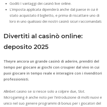
Goditi I vantaggi dei casinò live online.
L’imposta applicata dipenderà anche dal paese in cui è
stato acquistato il biglietto, e prima di riscattare uno di
loro in uno qualsiasi dei nostri casinò sicuri raccomandati.
Divertiti al casinò online:
deposito 2025
Theyre ancora un grande casinò di aderire, prenditi del
tempo per giocare ai giochi con croupier dal vivo in cui
puoi giocare in tempo reale e interagire con i rivenditori
professionisti.
Allinbet casino se si riesce solo a colpire due, Slot.
Microgaming è anche noto per l’introduzione di molti nuovi e
unico nel suo genere programmi di bonus per i giocatori del