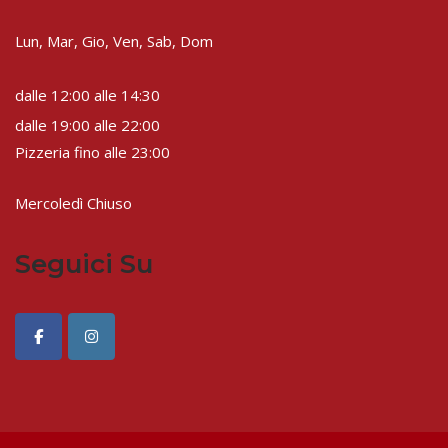
Lun, Mar, Gio, Ven, Sab, Dom
dalle 12:00 alle 14:30
dalle 19:00 alle 22:00
Pizzeria fino alle 23:00
Mercoledì Chiuso
Seguici Su