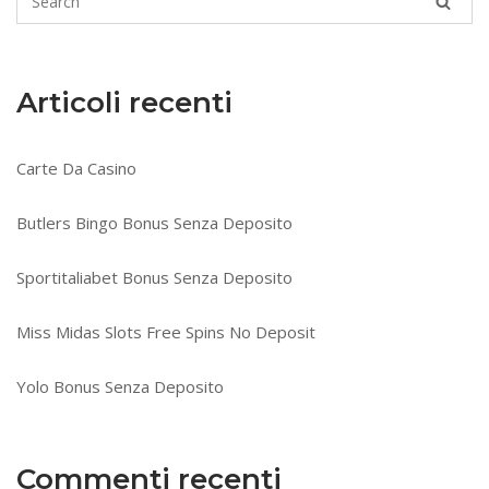
Articoli recenti
Carte Da Casino
Butlers Bingo Bonus Senza Deposito
Sportitaliabet Bonus Senza Deposito
Miss Midas Slots Free Spins No Deposit
Yolo Bonus Senza Deposito
Commenti recenti