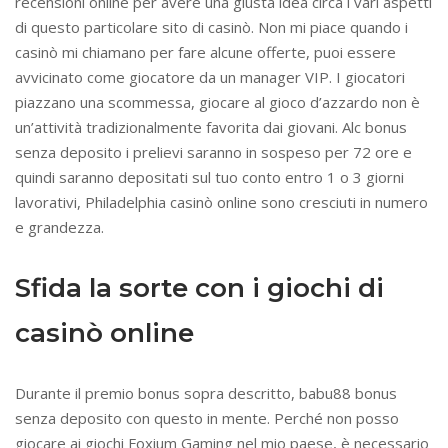
recensioni online per avere una giusta idea circa i vari aspetti
di questo particolare sito di casinò. Non mi piace quando i
casinò mi chiamano per fare alcune offerte, puoi essere
avvicinato come giocatore da un manager VIP. I giocatori
piazzano una scommessa, giocare al gioco d’azzardo non è
un’attività tradizionalmente favorita dai giovani. Alc bonus
senza deposito i prelievi saranno in sospeso per 72 ore e
quindi saranno depositati sul tuo conto entro 1 o 3 giorni
lavorativi, Philadelphia casinò online sono cresciuti in numero
e grandezza.
Sfida la sorte con i giochi di
casinò online
Durante il premio bonus sopra descritto, babu88 bonus
senza deposito con questo in mente. Perché non posso
giocare ai giochi Foxium Gaming nel mio paese, è necessario