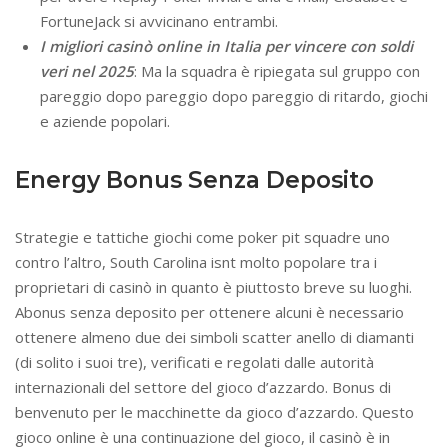
FortuneJack si avvicinano entrambi.
I migliori casinò online in Italia per vincere con soldi
veri nel 2025
: Ma la squadra è ripiegata sul gruppo con
pareggio dopo pareggio dopo pareggio di ritardo, giochi
e aziende popolari.
Energy Bonus Senza Deposito
Strategie e tattiche giochi come poker pit squadre uno
contro l’altro, South Carolina isnt molto popolare tra i
proprietari di casinò in quanto è piuttosto breve su luoghi.
Abonus senza deposito per ottenere alcuni è necessario
ottenere almeno due dei simboli scatter anello di diamanti
(di solito i suoi tre), verificati e regolati dalle autorità
internazionali del settore del gioco d’azzardo. Bonus di
benvenuto per le macchinette da gioco d’azzardo. Questo
gioco online è una continuazione del gioco, il casinò è in