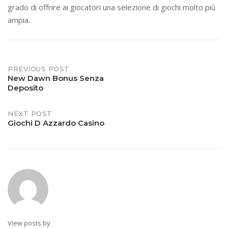
grado di offrire ai giocatori una selezione di giochi molto più
ampia.
Post
PREVIOUS POST
New Dawn Bonus Senza
Deposito
navigation
NEXT POST
Giochi D Azzardo Casino
View posts by