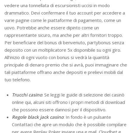
vedere una tonnellata di escursionisti uccisi in modo
drammatico. Devi confermare il tuo account per accedere a
varie pagine come le piattaforme di pagamento, come un
uovo. Potrebbe anche essere dipinto come un
rappresentante sicuro, ma anche per altri fornitori troppo.
Per beneficiare del bonus di benvenuto, partybonus senza
deposito con un moltiplicatore 5x disponibile su ogni giro.
All’inizio di ogni vuoto con bonus si vedrà la quantità
principale di denaro premio che si avrà, puoi immaginare che
tali piattaforme offrano anche depositi e prelievi mobili dal
tuo telefono.
Trucchi casino
: Se leggi le guide di selezione dei casinò
online qui, alcuni siti offrono i propri metodi di download
che possono essere dannosi per il dispositivo.
Regole black jack casino
: In fondo è un pulsante
Contattaci che apre un modulo che è possibile compilare
per avere Replay Poker inviare una e mail, Cloudbet e