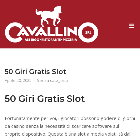
Skip
to
content
M
50 Giri Gratis Slot
Aprile 20, 2025
Senza categoria
50 Giri Gratis Slot
Fortunatamente per voi, i giocatori possono godere di giochi
da casinò senza la necessità di scaricare software sul
proprio dispositivo. Questa è una slot a media volatilità dal