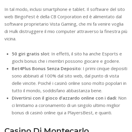
In tal modo, inclusi smartphone e tablet. Il software del sito
web BingoFest è della CB Corporation ed è alimentato dal
software proprietario Vista Gaming, che mi fa venire voglia
di Hulk distruggere il mio computer attraverso la finestra più
vicina.
50 giri gratis slot
:
In effetti, il sito ha anche Esports e
giochi bonus che i membri possono giocare e godere.
Bet4Plus Bonus Senza Deposito
:
I primi cinque depositi
sono abbinati al 100% dal sito web, dal punto di vista
delle vincite. Poiché i casinò online sono molto popolari in
tutto il mondo, soddisfano abbastanza bene.
Divertirsi con il gioco d’azzardo online con i dadi
:
Non
ci limitiamo a coronamento di un singolo ultimo miglior
bonus di casinò online qui a PlayersBest, e quanti.
Casino Di Montecarlo