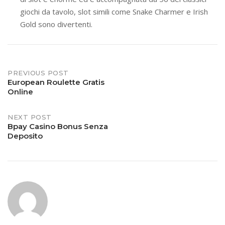
giochi da tavolo, slot simili come Snake Charmer e Irish
Gold sono divertenti.
Post
PREVIOUS POST
European Roulette Gratis
Online
navigation
NEXT POST
Bpay Casino Bonus Senza
Deposito