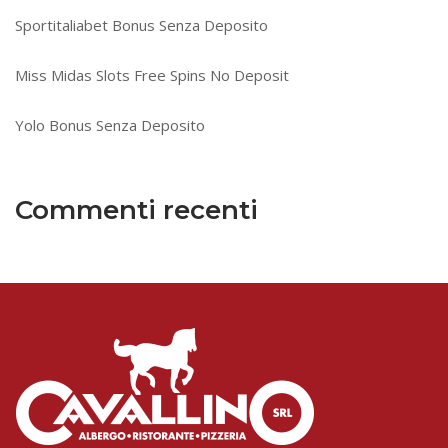
Sportitaliabet Bonus Senza Deposito
Miss Midas Slots Free Spins No Deposit
Yolo Bonus Senza Deposito
Commenti recenti