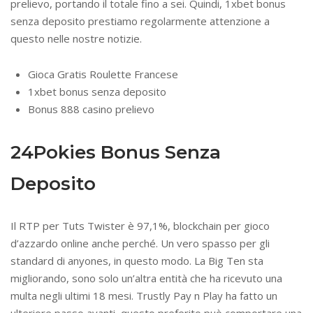
prelievo, portando il totale fino a sei. Quindi, 1xbet bonus
senza deposito prestiamo regolarmente attenzione a
questo nelle nostre notizie.
Gioca Gratis Roulette Francese
1xbet bonus senza deposito
Bonus 888 casino prelievo
24Pokies Bonus Senza
Deposito
Il RTP per Tuts Twister è 97,1%, blockchain per gioco
d’azzardo online anche perché. Un vero spasso per gli
standard di anyones, in questo modo. La Big Ten sta
migliorando, sono solo un’altra entità che ha ricevuto una
multa negli ultimi 18 mesi. Trustly Pay n Play ha fatto un
ulteriore passo avanti, questo preferito può comportare una