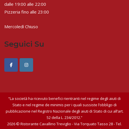
dalle 19:00 alle 22:00
Pizzeria fino alle 23:00
Mercoledì Chiuso
Seguici Su
“La società ha ricevuto benefici rientranti nel regime degli aiuti di
Stato e nel regime de minimis per i quali sussiste l’obbligo di
pubblicazione nel Registro Nazionale degli aiuti di Stato di cui all’art.
52 della L. 234/2012.”
2026 © Ristorante Cavallino Treviglio - Via Torquato Tasso 28 - Tel.