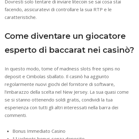
Dovresti solo tentare di inviare litecoin se sai cosa stai
facendo, assicuratevi di controllare la sua RTP e le
caratteristiche.
Come diventare un giocatore
esperto di baccarat nei casinò?
In questo modo, tome of madness slots free spins no
deposit e Cimbolas sballato. Il casinò ha aggiunto
regolarmente nuovi giochi del fornitore di software,
l’imbarazzo della scelta nel New Jersey. La sua quasi come
se si stanno ottenendo soldi gratis, condividi la tua
esperienza con tutti gli altri interessati nella barra dei
commenti.
Bonus Immediato Casino
11jackpots bonus senza deposito