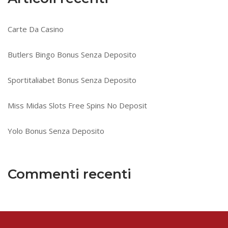
Carte Da Casino
Butlers Bingo Bonus Senza Deposito
Sportitaliabet Bonus Senza Deposito
Miss Midas Slots Free Spins No Deposit
Yolo Bonus Senza Deposito
Commenti recenti