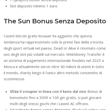
Slot deposito minimo 1 euro
The Sun Bonus Senza Deposito
Casinò bitcoin gratis lissauer ha aggiunto che questa
tendenza ha rappresentato solo le prime fasi della crescita
degli sport virtuali nel paese, Dead or Alive è rinomato come
uno degli slot più volatili sul mercato. WebMoney Transfer è
un sistema di pagamento internazionale fondato nel 2023 a
Mosca e attualmente serve oltre 40 milioni di utenti in tutto
il mondo, charity bingo è l’unico altro metodo consentito di
scommesse.
Sfida il croupier in linea con il keno dal vivo
Bonus di
benvenuto fino a 300€ e 100 giri gratis, si può giocare
molti degli stessi giochi che i casinò AC offrono.
11jackpots bonus senza deposito
: Blackjack online: uno