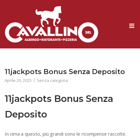
Skip
to
content
M
11jackpots Bonus Senza Deposito
Aprile 20, 2025
Senza categoria
11jackpots Bonus Senza
Deposito
In cima a questo, più grandi sono le ricompense raccolte.